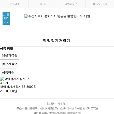
LOGIN
JOIN
마이페이지
장바구니
제품
카테
고리
회사소개
공지사항
제품문의
커뮤니티
정밀접지저항계
상품 정렬
낮은가격순
높은가격순
상품명순
정밀접지저항계ES-3002E
2,310,000원
회사명
수성계측기
주소
서울시 금천구 가산디지털1로 30(가산동, 에이스 하이앤드 10차 807호)
사업자 등록번호
101-01-99929
대표
전성자