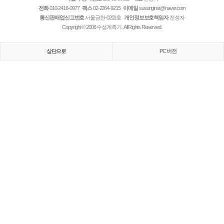
전화
010-2416-0977
팩스
02-2264-9215
이메일
susunginst@naver.com
통신판매업신고번호
서울금천-0201호
개인정보보호책임자
전성자
Copyright © 2006 수성계측기. All Rights Reserved.
상단으로
PC 버전