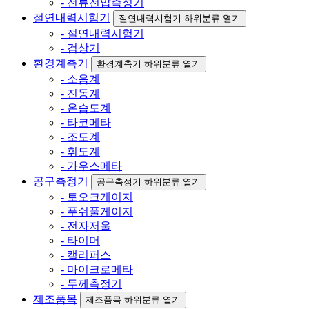
- 전류전압측정기
절연내력시험기
절연내력시험기 하위분류 열기
- 절연내력시험기
- 검상기
환경계측기
환경계측기 하위분류 열기
- 소음계
- 진동계
- 온습도계
- 타코메타
- 조도계
- 휘도계
- 가우스메타
공구측정기
공구측정기 하위분류 열기
- 토오크게이지
- 푸쉬풀게이지
- 전자저울
- 타이머
- 캘리퍼스
- 마이크로메타
- 두께측정기
제조품목
제조품목 하위분류 열기