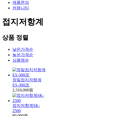
제품문의
커뮤니티
접지저항계
상품 정렬
낮은가격순
높은가격순
상품명순
정밀접지저항계
ES-3002E
2,310,000원
접지저항계SK-
2500
90,000원