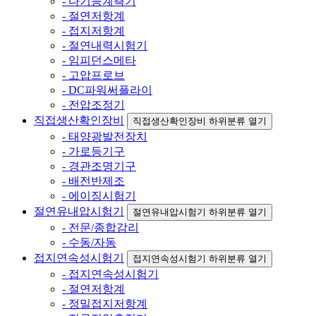
- 다기능계측기
- 절연저항계
- 접지저항계
- 절연내력시험기
- 임피던스메타
- 고압프로브
- DC파워써플라이
- 전압조정기
직접생산확인장비
직접생산확인장비 하위분류 열기
- 태양광발전장치
- 가로등기구
- 경관조명기구
- 배전반제조
- 에이징시험기
절연유내압시험기
절연유내압시험기 하위분류 열기
- 전문/종합감리
- 수동/자동
접지연속성시험기
접지연속성시험기 하위분류 열기
- 접지연속성시험기
- 절연저항계
- 정밀접지저항계