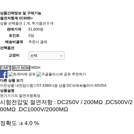
상품간략정보 및 구매기능
절연저항계 VC60B+
상품 선택옵션 1 개, 추가옵션 0 개
판매가격
61,600원
포인트
0점
배송비결제
주문시 결제
선택옵션
교정비
WISH
추천하기
다른 상품 보기
이전상품
내전압시험기ST-3380
다음 상품
DC파워써플라이 60V/5A
상품설명
전기기기의 절연저항측정
시험전압및 절연저항 : DC250V / 200MΩ ,DC500V/2
00MΩ .DC1000V/2000MΩ
정확도 :± 4.0 %