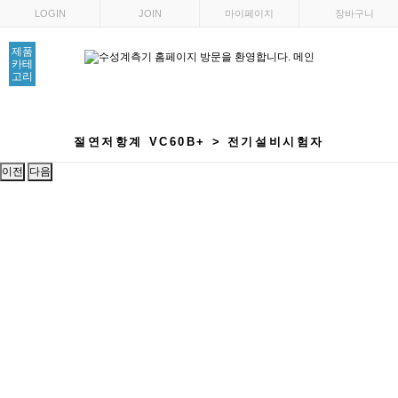
LOGIN
JOIN
마이페이지
장바구니
제품
카테
고리
회사소개
공지사항
제품문의
커뮤니티
절연저항계 VC60B+ > 전기설비시험자
이전
다음