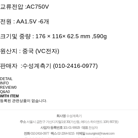
교류전압 :AC750V
전원 : AA1.5V -6개
크기및 중량 : 176 × 116× 62.5 mm ,590g
원산지 : 중국 (VC전자)
판매자 :수성계측기 (010-2416-0977)​
DETAIL
INFO
REVIEW
0
Q&A
0
WITH ITEM
등록된 관련상품이 없습니다.
회사명
수성계측기
주소
서울시 금천구 가산디지털1로 30(가산동, 에이스 하이앤드 10차 807호)
사업자 등록번호
101-01-99929
대표
전성자
전화
010-2416-0977
팩스
02-2264-9215
이메일
susunginst@naver.com